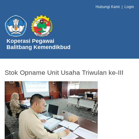
Hubungi Kami
|
Login
Koperasi Pegawai
Balitbang Kemendikbud
Stok Opname Unit Usaha Triwulan ke-III