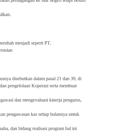
ukan perdagangan ke luar negeri tetapi belum
ilkan.
berubah menjadi seperti PT.
rasian
snya disebutkan dalam pasal 21 dan 39, di
dan pengelolaan Koperasi serta membuat
gawasi dan mengevaluasi kinerja pengurus,
kan pengawasan kas setiap bulannya untuk
a, dan bidang realisasi program hal ini