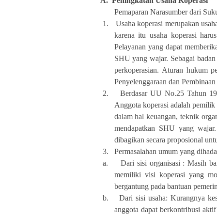
A.
Peningkatan Usaha Koperasi
Pemaparan Narasumber dari Suku
1.
Usaha koperasi merupakan usaha
karena itu usaha koperasi harus
Pelayanan yang dapat memberika
SHU yang wajar. Sebagai badan 
perkoperasian. Aturan hukum p
Penyelenggaraan dan Pembinaan 
2.
Berdasar UU No.25 Tahun 199
Anggota koperasi adalah pemilik 
dalam hal keuangan, teknik org
mendapatkan SHU yang wajar. 
dibagikan secara proposional untu
3.
Permasalahan umum yang dihadap
a.
Dari sisi organisasi : Masih
memiliki visi koperasi yang mo
bergantung pada bantuan pemerin
b.
Dari sisi usaha: Kurangnya ke
anggota dapat berkontribusi akt