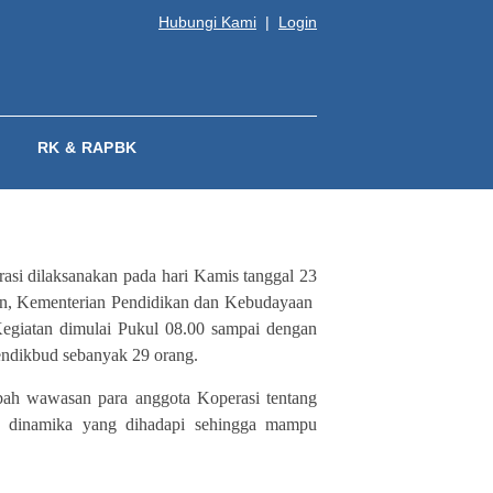
Hubungi Kami
|
Login
RK & RAPBK
si dilaksanakan pada hari Kamis tanggal 23
an, Kementerian Pendidikan dan Kebudayaan
giatan dimulai Pukul 08.00 sampai dengan
endikbud sebanyak
29 orang.
bah wawasan para anggota Koperasi tentang
 dinamika yang dihadapi sehingga mampu