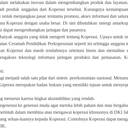
dalam melakukan inovasi dalam mengembangkan produk dan layanan.
jadi produk unggulan dari Koperasi tersebut. Kurangnya kemampuan
untuk menjangkau pasar terutama promosi, akses informasi dan salura
ara Koperasi dengan usaha besar. Di sini dibutuhkan sinergi antarko
si dapat mengembangkan jaringan dan pasarnya.
 Banyak anggota yang tidak mengerti tentang Koperasi. Upaya untuk
atan Ceramah Pendidikan Perkoperasian seperti ini sehingga anggota 
n Koperasi dan masih rendahnnya orientasi bisnis dan mentalitas 
gakses teknologi informasi jaringan produksi dan pemasaran. K
si:
 lagi menjadi salah satu pilar dari sistem perekonomian nasional. Men
Koperasi merupakan badan hukum yang memiliki tujuan untuk menyeja
yang menurun karena tingkat akuntabilitas yang rendah.
 regenerasi ke generasi muda agar mereka lebih paham dan mau bergab
erintah dalam membina atau mengawai koperasi khususnya di DKI Jak
ng seluas-luasnya kepada Koperasi. Contohnya Koperasi dapat mengak
NIK.