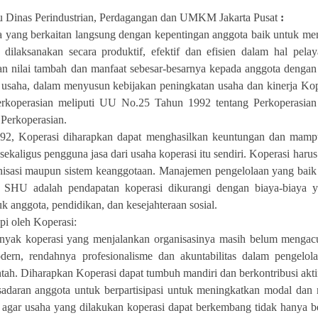
 Dinas Perindustrian, Perdagangan dan UMKM Jakarta Pusat
:
 yang berkaitan langsung dengan kepentingan anggota baik untuk me
 dilaksanakan secara produktif, efektif dan efisien dalam hal pel
n nilai tambah dan manfaat sebesar-besarnya kepada anggota denga
usaha, dalam menyusun kebijakan peningkatan usaha dan kinerja Kope
erkoperasian meliputi UU No.25 Tahun 1992 tentang Perkoperasi
Perkoperasian.
2, Koperasi diharapkan dapat menghasilkan keuntungan dan mamp
sekaligus pengguna jasa dari usaha koperasi itu sendiri. Koperasi har
anisasi maupun sistem keanggotaan. Manajemen pengelolaan yang bai
SHU adalah pendapatan koperasi dikurangi dengan biaya-biaya y
k anggota, pendidikan, dan kesejahteraan sosial.
i oleh Koperasi:
 banyak koperasi yang menjalankan organisasinya masih belum meng
dern, rendahnya profesionalisme dan akuntabilitas dalam pengelo
tah. Diharapkan Koperasi dapat tumbuh mandiri dan berkontribusi akti
sadaran anggota untuk berpartisipasi untuk meningkatkan modal dan
if agar usaha yang dilakukan koperasi dapat berkembang tidak hanya 