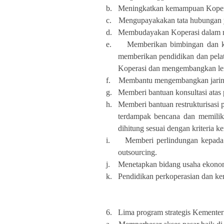
b.
Meningkatkan kemampuan Koperasi
c.
Mengupayakakan tata hubungan y
d.
Membudayakan Koperasi dalam m
e.
Memberikan bimbingan dan k
memberikan pendidikan dan pel
Koperasi dan mengembangkan le
f.
Membantu mengembangkan jaringa
g.
Memberi bantuan konsultasi atas
h.
Memberi bantuan restrukturisasi
terdampak bencana dan memiliki 
dihitung sesuai dengan kriteria k
i.
Memberi perlindungan kepada
outsourcing.
j.
Menetapkan bidang usaha ekonomi 
k.
Pendidikan perkoperasian dan ker
6.
Lima program strategis Kement