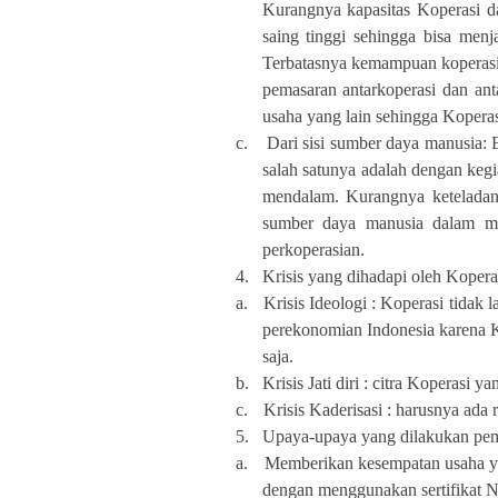
Kurangnya kapasitas Koperasi 
saing tinggi sehingga bisa men
Terbatasnya kemampuan koperasi 
pemasaran antarkoperasi dan ant
usaha yang lain sehingga Kopera
c.
Dari sisi sumber daya manusia:
salah satunya adalah dengan kegi
mendalam. Kurangnya keteladana
sumber daya manusia dalam men
perkoperasian.
4.
Krisis yang dihadapi oleh Kopera
a.
Krisis Ideologi : Koperasi tidak
perekonomian Indonesia karena 
saja.
b.
Krisis Jati diri : citra Koperasi 
c.
Krisis Kaderisasi : harusnya ada
5.
Upaya-upaya yang dilakukan pem
a.
Memberikan kesempatan usaha ya
dengan menggunakan sertifikat 