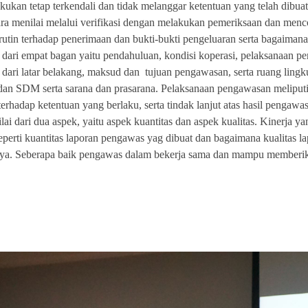
kukan tetap terkendali dan tidak melanggar ketentuan yang telah dibuat
ra menilai melalui verifikasi dengan melakukan pemeriksaan dan men
in rutin terhadap penerimaan dan bukti-bukti pengeluaran serta bagaim
i dari empat bagan yaitu pendahuluan, kondisi koperasi, pelaksanaan p
 dari latar belakang, maksud dan tujuan pengawasan, serta ruang ling
 dan SDM serta sarana dan prasarana. Pelaksanaan pengawasan meliput
n terhadap ketentuan yang berlaku, serta tindak lanjut atas hasil pengaw
ai dari dua aspek, yaitu aspek kuantitas dan aspek kualitas. Kinerja yan
eperti kuantitas laporan pengawas yag dibuat dan bagaimana kualitas la
inya. Seberapa baik pengawas dalam bekerja sama dan mampu memberi