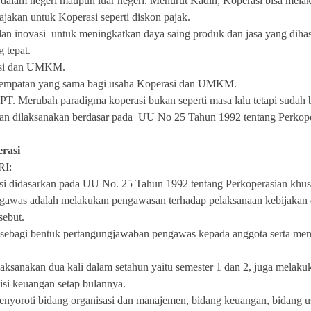
 dalam negeri maupun luar negeri. Menurut Kadin, Koperasi bisa melak
ajakan untuk Koperasi seperti diskon pajak.
an inovasi untuk meningkatkan daya saing produk dan jasa yang dihas
 tepat.
asi dan UMKM.
empatan yang sama bagi usaha Koperasi dan UMKM.
i PT. Merubah paradigma koperasi bukan seperti masa lalu tetapi sudah 
an dilaksanakan berdasar pada UU No 25 Tahun 1992 tentang Perkope
rasi
RI:
 didasarkan pada UU No. 25 Tahun 1992 tentang Perkoperasian khusu
gawas adalah melakukan pengawasan terhadap pelaksanaan kebijakan 
sebut.
sebagi bentuk pertangungjawaban pengawas kepada anggota serta men
aksanakan dua kali dalam setahun yaitu semester 1 dan 2, juga melaku
isi keuangan setap bulannya.
yoroti bidang organisasi dan manajemen, bidang keuangan, bidang usah