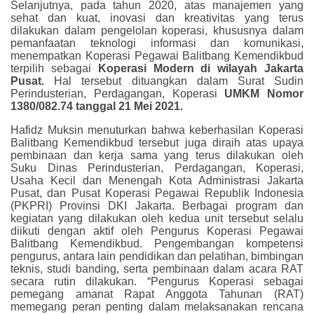
Selanjutnya, pada tahun 2020, atas manajemen yang
sehat dan kuat, inovasi dan kreativitas yang terus
dilakukan dalam pengelolan koperasi, khususnya dalam
pemanfaatan teknologi informasi dan komunikasi,
menempatkan Koperasi Pegawai Balitbang Kemendikbud
terpilih sebagai
Koperasi Modern di wilayah Jakarta
Pusat.
Hal tersebut dituangkan dalam Surat Sudin
Perindusterian, Perdagangan, Koperasi
UMKM Nomor
1380/082.74 tanggal 21 Mei 2021.
Hafidz Muksin menuturkan bahwa keberhasilan Koperasi
Balitbang Kemendikbud tersebut juga diraih atas upaya
pembinaan dan kerja sama yang terus dilakukan oleh
Suku Dinas Perindusterian, Perdagangan, Koperasi,
Usaha Kecil dan Menengah Kota Administrasi Jakarta
Pusat, dan Pusat Koperasi Pegawai Republik Indonesia
(PKPRI) Provinsi DKI Jakarta. Berbagai program dan
kegiatan yang dilakukan oleh kedua unit tersebut selalu
diikuti dengan aktif oleh Pengurus Koperasi Pegawai
Balitbang Kemendikbud. Pengembangan kompetensi
pengurus, antara lain pendidikan dan pelatihan, bimbingan
teknis, studi banding, serta pembinaan dalam acara RAT
secara rutin dilakukan. “Pengurus Koperasi sebagai
pemegang amanat Rapat Anggota Tahunan (RAT)
memegang peran penting dalam melaksanakan rencana