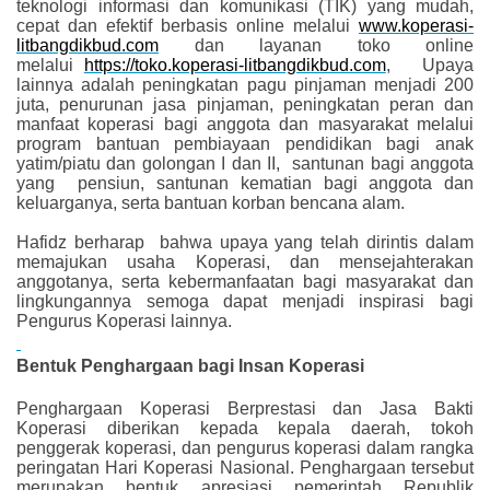
teknologi informasi dan komunikasi (TIK) yang mudah,
cepat dan efektif berbasis online melalui
www.koperasi-
litbangdikbud.com
dan layanan toko online
melalui
https://toko.koperasi-litbangdikbud.com
, Upaya
lainnya adalah peningkatan pagu pinjaman menjadi 200
juta, penurunan jasa pinjaman, peningkatan peran dan
manfaat koperasi bagi anggota dan masyarakat melalui
program bantuan pembiayaan pendidikan bagi anak
yatim/piatu dan golongan I dan II, santunan bagi anggota
yang pensiun, santunan kematian bagi anggota dan
keluarganya, serta bantuan korban bencana alam.
Hafidz berharap bahwa upaya yang telah dirintis dalam
memajukan usaha Koperasi, dan mensejahterakan
anggotanya, serta kebermanfaatan bagi masyarakat dan
lingkungannya semoga dapat menjadi inspirasi bagi
Pengurus Koperasi lainnya.
Bentuk Penghargaan bagi Insan Koperasi
Penghargaan Koperasi Berprestasi dan Jasa Bakti
Koperasi diberikan kepada kepala daerah, tokoh
penggerak koperasi, dan pengurus koperasi dalam rangka
peringatan Hari Koperasi Nasional. Penghargaan tersebut
merupakan bentuk apresiasi pemerintah Republik