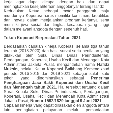
kerja agar dapat dicapai dengan baik dan dapat
meningkatkan kesejahteraan anggotanya” terang Hafidz
Kedudukan Ketua sebagai motor penggerak maju
mundurnya Koperasi harus memiliki komitmen, kreatifitas
dan inovasi dalam menjalankan program kerjanya, serta
memiliki jiwa sosial dan tingkat kesabaran yang tinggi
dalam melayani anggota dengan sepenuh hati.
Tokoh Koperasi Berprestasi Tahun 2021
Berdasarkan capaian kinerja Koperasi selama tiga tahun
terakhir (2018-2020) dan hasil survai serta penilaian yang
dilakukan oleh Suku Dinas Dinas Perindusterian,
Perdagangan, Koperasi, Usaha Kecil dan Menengah Kota
Administrasi Jakarta Pusat, mengantarkan nama
Hafidz
Muksin,
selaku Ketua Koperasi Balitbang Kemendikbud
periode 2016-2018 dan 2019-2021 sebagai salah satu
tokoh yang dinominasikan sebagai
Penerima
Penghargaan Jasa Bakti Koperasi dan Usaha Kecil
dan Menengah tahun 2021
. Hal tersebut tertuang dalam
Surat Kepala Suku Dinas Perindusterian, Perdagangan,
Koperasi, Usaha Kecil dan Menengah Kota Administrasi
Jakarta Pusat
, Nomor 1592/1829 tanggal 9 Juni 2021
.
Capaian kinerja yang dapat dirasakan oleh anggota antara
lain peningkatan pelayanan melalui pemanfaatan