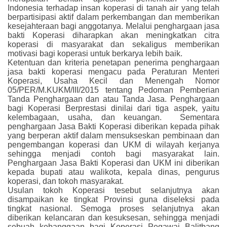
Indonesia terhadap insan koperasi di tanah air yang telah
berpartisipasi aktif dalam perkembangan dan memberikan
kesejahteraan bagi anggotanya. Melalui penghargaan jasa
bakti Koperasi diharapkan akan meningkatkan citra
koperasi di masyarakat dan sekaligus memberikan
motivasi bagi koperasi untuk berkarya lebih baik.
Ketentuan dan kriteria penetapan penerima penghargaan
jasa bakti koperasi mengacu pada Peraturan Menteri
Koperasi, Usaha Kecil dan Menengah Nomor
05/PER/M.KUKM/III/2015 tentang Pedoman Pemberian
Tanda Penghargaan dan atau Tanda Jasa. Penghargaan
bagi Koperasi Berprestasi dinilai dari tiga aspek, yaitu
kelembagaan, usaha, dan keuangan. Sementara
penghargaan Jasa Bakti Koperasi diberikan kepada pihak
yang berperan aktif dalam mensukseskan pembinaan dan
pengembangan koperasi dan UKM di wilayah kerjanya
sehingga menjadi contoh bagi masyarakat lain.
Penghargaan Jasa Bakti Koperasi dan UKM ini diberikan
kepada bupati atau walikota, kepala dinas, pengurus
koperasi, dan tokoh masyarakat.
Usulan tokoh Koperasi tesebut selanjutnya akan
disampaikan ke tingkat Provinsi guna diseleksi pada
tingkat nasional. Semoga proses selanjutnya akan
diberikan kelancaran dan kesuksesan, sehingga menjadi
sebuah kebanggaan bagi Koperasi Pegawai Balitbang