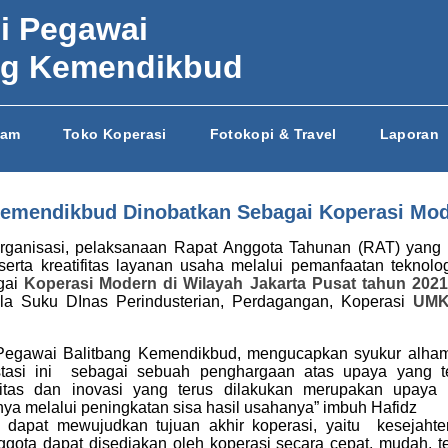
i Pegawai
ng Kemendikbud
jam
Toko Koperasi
Fotokopi & Travel
Laporan
Kemendikbud Dinobatkan Sebagai Koperasi Mo
organisasi, pelaksanaan Rapat Anggota Tahunan (RAT) yang 
erta kreatifitas layanan usaha melalui pemanfaatan teknolog
gai
Koperasi Modern di Wilayah Jakarta Pusat tahun 202
la Suku DInas Perindusterian, Perdagangan, Koperasi
UMKM
Pegawai Balitbang Kemendikbud, mengucapkan syukur alhamdu
stasi ini sebagai sebuah penghargaan atas upaya yang 
ivitas dan inovasi yang terus dilakukan merupakan upay
a melalui peningkatan sisa hasil usahanya” imbuh Hafidz
 dapat mewujudkan tujuan akhir koperasi, yaitu kesejahte
gota dapat disediakan oleh koperasi secara cepat, mudah, te