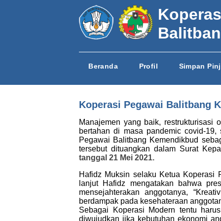
Koperas
Balitba
Beranda
Profil
Simpan Pin
Koperasi Pegawai Balitbang 
Manajemen yang baik, restrukturisasi 
bertahan di masa pandemic covid-19, s
Pegawai Balitbang Kemendikbud seba
tersebut dituangkan dalam Surat Kepa
tanggal 21 Mei 2021.
Hafidz Muksin selaku Ketua Koperasi 
lanjut Hafidz mengatakan bahwa pre
mensejahterakan anggotanya, “Kreat
berdampak pada kesehateraan anggotany
Sebagai Koperasi Modern tentu harus
diwujudkan jika kebutuhan ekonomi ang