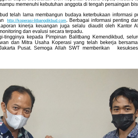
ampu memenuhi kebutuhan anggota di tengah persaingan bisn
ud telah lama membangun budaya keterbukaan informasi publ
an
. Berbagai informasi penting 
http://koperasi-litbangdikbud.com
aporan kinerja keuangan juga selalu diaudit oleh Kantor A
nitoring dan evalusi secara terpadu.
gi-tingginya kepada
Pimpinan Balitbang Kemendikbud,
selu
wan dan Mitra Usaha Koperasi
yang telah bekerja bersama 
Jakarta Pusat
. Semoga Allah SWT memberikan kesuksesan