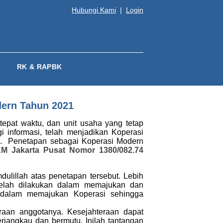
Hubungi Kami
|
Login
RK & RAPBK
dern Tahun 2021
tepat waktu, dan unit usaha yang tetap
i informasi, telah menjadikan Koperasi
1
. Penetapan sebagai Koperasi Modern
 Jakarta Pusat Nomor 1380/082.74
lillah atas penetapan tersebut. Lebih
telah dilakukan dalam memajukan dan
a dalam memajukan Koperasi sehingga
raan anggotanya. Kesejahteraan dapat
rjangkau dan bermutu. Inilah tantangan